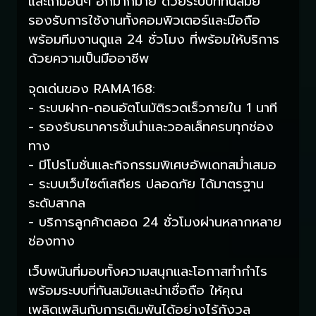
และเกมอื่นๆ อีกมากมาย ด้วยระบบที่ทันสมัย
รองรับการใช้งานทั้งคอมพิวเตอร์และมือถือ
พร้อมทีมงานดูแล 24 ชั่วโมง ที่พร้อมให้บริการ
ด้วยความเป็นมืออาชีพ
จุดเด่นของ RAMA168:
- ระบบฝาก-ถอนอัตโนมัติรวดเร็วภายใน 1 นาที
- รองรับธนาคารชั้นนำและวอลเล็ทครบทุกช่อง
ทาง
- มีโปรโมชั่นและกิจกรรมพิเศษอัพเดทสม่ำเสมอ
- ระบบเว็บไซต์เสถียร ปลอดภัย ได้มาตรฐาน
ระดับสากล
- บริการลูกค้าตลอด 24 ชั่วโมงผ่านหลากหลาย
ช่องทาง
เว็บพนันที่มอบทั้งความสนุกและโอกาสทำกำไร
พร้อมระบบที่ทันสมัยและน่าเชื่อถือ ให้คุณ
เพลิดเพลินกับการเดิมพันได้อย่างไร้กังวล