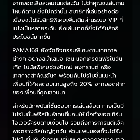
จากยอดเสียสะสมในแต่ละวัน ไม่ว่าคุณจะเล่นเกม
ไหนก็ตาม ยิ่งไปกว่านั้น สมาชิกที่เล่นอย่างต่อ
เนื่องจะได้รับสิทธิพิเศษเพิ่มเติมผ่านระบบ VIP ที่
แบ่งเป็นหลายระดับ ยิ่งเล่นมากก็ยิ่งได้รับสิทธิ
ประโยชน์มากขึ้น
RAMA168 ยังจัดกิจกรรมพิเศษตามเทศกาล
ต่างๆ อย่างสม่ำเสมอ เช่น แจกเครดิตฟรีในวัน
เกิด โบนัสพิเศษช่วงปีใหม่ สงกรานต์ หรือ
เทศกาลสำคัญอื่นๆ พร้อมกับโปรโมชั่นแนะนำ
เพื่อนที่ให้ผลตอบแทนสูงถึง 20% จากยอดฝาก
ของเพื่อนที่คุณชวนมา
สำหรับนักพนันที่ชื่นชอบการเล่นสล็อต ทางเว็บมี
โปรโมชั่นฟรีสปินพิเศษที่มอบให้เมื่อทำยอดเทิร์น
โอเวอร์ครบตามเงื่อนไข รวมถึงการการันตีแจ็ค
พอตรางวัลใหญ่ทุกวัน ส่วนแฟนบอลก็จะได้รับ
โปรโมชั่นคืนค่าคอมมิชชั่นพิเศษจากการแทงบอล