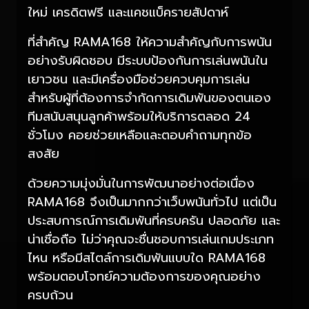
ใหม่ เครดิตฟรี และแคชแบ็ครายสัปดาห์
ที่สำคัญ RAMA168 ให้ความสำคัญกับการพนัน
อย่างรับผิดชอบ มีระบบป้องกันการเล่นพนันใน
เยาวชน และมีเครื่องมือช่วยควบคุมการเล่น
สำหรับผู้ที่ต้องการจำกัดการเดิมพันของตนเอง
ทีมสนับสนุนลูกค้าพร้อมให้บริการตลอด 24
ชั่วโมง คอยช่วยเหลือและตอบคำถามทุกข้อ
สงสัย
ด้วยความมุ่งมั่นในการพัฒนาอย่างต่อเนื่อง
RAMA168 จึงเป็นมากกว่าเว็บพนันทั่วไป แต่เป็น
ประสบการณ์การเดิมพันที่ครบครัน ปลอดภัย และ
น่าเชื่อถือ ไม่ว่าคุณจะชื่นชอบการเล่นเกมประเภท
ไหน หรือมีสไตล์การเดิมพันแบบใด RAMA168
พร้อมตอบโจทย์ความต้องการของคุณอย่าง
ครบถ้วน