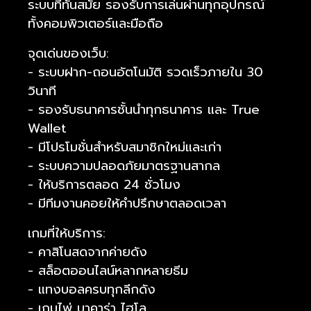
ระบบที่ทันสมัย รองรับการเล่นผ่านทุกอุปกรณ์
ทั้งคอมพิวเตอร์และมือถือ
จุดเด่นของเว็บ:
- ระบบฝาก-ถอนอัตโนมัติ รวดเร็วภายใน 30
วินาที
- รองรับธนาคารชั้นนำทุกธนาคาร และ True
Wallet
- มีโปรโมชั่นสำหรับสมาชิกใหม่และเก่า
- ระบบความปลอดภัยมาตรฐานสากล
- ให้บริการตลอด 24 ชั่วโมง
- มีทีมงานคอยให้คำปรึกษาตลอดเวลา
เกมที่ให้บริการ:
- คาสิโนสดจากค่ายดัง
- สล็อตออนไลน์หลากหลายธีม
- แทงบอลครบทุกลีกดัง
- เกมไพ่ บาคาร่า ไฮโล