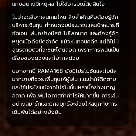
แทงอย่างมีเหตุผล ไม่ใช้อารมณ์ตัดสินใจ
ไม่ว่าจะเลือกเล่นเกมไหน สิ่งสำคัญคือต้องรู้จัก
บริหารเงินทุน กำหนดงบประมาณและเป้าหมายที่
ชัดเจน เล่นอย่างมีสติ ไม่โลภมาก และต้องรู้จัก
หยุดเมื่อถึงขีดจำกัด แม้จะมีเทคนิคดีๆ แต่ก็ไม่มี
สูตรตายตัวที่จะชนะได้ตลอด เพราะการพนันเป็น
เรื่องของดวงและโอกาสด้วย
นอกจากนี้ RAMA168 ยังมีโปรโมชั่นและโบนัส
มากมายที่ช่วยเพิ่มทุนให้ผู้เล่น แนะนำให้ติดตาม
และใช้ประโยชน์จากโปรโมชั่นเหล่านี้อย่างชาญ
ฉลาด เพื่อเพิ่มโอกาสทำกำไรให้มากขึ้น การเล่น
อย่างสมาร์ทและมีกลยุทธ์จะช่วยให้สนุกกับการ
เดิมพันได้อย่างยั่งยืน