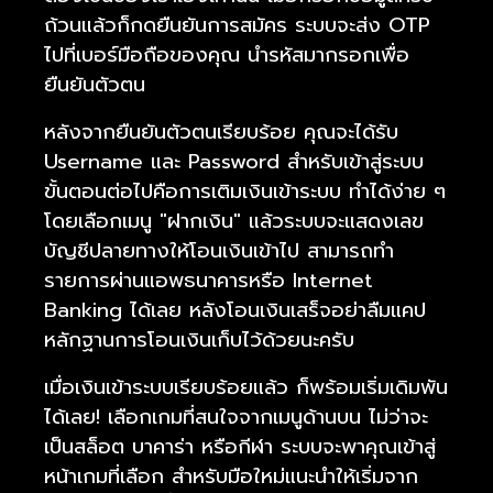
ถ้วนแล้วก็กดยืนยันการสมัคร ระบบจะส่ง OTP
ไปที่เบอร์มือถือของคุณ นำรหัสมากรอกเพื่อ
ยืนยันตัวตน
หลังจากยืนยันตัวตนเรียบร้อย คุณจะได้รับ
Username และ Password สำหรับเข้าสู่ระบบ
ขั้นตอนต่อไปคือการเติมเงินเข้าระบบ ทำได้ง่าย ๆ
โดยเลือกเมนู "ฝากเงิน" แล้วระบบจะแสดงเลข
บัญชีปลายทางให้โอนเงินเข้าไป สามารถทำ
รายการผ่านแอพธนาคารหรือ Internet
Banking ได้เลย หลังโอนเงินเสร็จอย่าลืมแคป
หลักฐานการโอนเงินเก็บไว้ด้วยนะครับ
เมื่อเงินเข้าระบบเรียบร้อยแล้ว ก็พร้อมเริ่มเดิมพัน
ได้เลย! เลือกเกมที่สนใจจากเมนูด้านบน ไม่ว่าจะ
เป็นสล็อต บาคาร่า หรือกีฬา ระบบจะพาคุณเข้าสู่
หน้าเกมที่เลือก สำหรับมือใหม่แนะนำให้เริ่มจาก