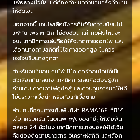
แพ้อย่างมีวินัย แต่ต้องกำหนดจำนวนครั้งที่จะทบ
ให้ชัดเจน
นอกจากนี้ เกมไพ่เสือมังกรก็ได้รับความนิยมไม่
แพ้กัน เพราะกติกาไม่ซับซ้อน แค่ทายฝั่งไหนจะ
ชนะ เทคนิคการเล่นคือให้สังเกตการออกไพ่ และ
เลือกแทงตามสถิติที่มีโอกาสออกสูง ไม่ควร
ใจร้อนรีบแทงทุกตา
สำหรับคนที่ชอบเกมไพ่ โป๊กเกอร์ออนไลน์ก็เป็น
ตัวเลือกที่น่าสนใจ เทคนิคการเล่นคือต้องรู้จัก
อ่านเกม คาดเดาไพ่คู่ต่อสู้ และควบคุมอารมณ์ให้ดี
ไม่ประมาทเมื่อนำ หรือท้อแท้เมื่อตาม
ส่วนคนที่ชอบการเดิมพันกีฬา RAMA168 ก็มีให้
เลือกครบครัน โดยเฉพาะฟุตบอลที่มีคู่ให้เดิมพัน
ตลอด 24 ชั่วโมง เทคนิคการแทงบอลให้ได้เงิน
คือต้องติดตามข่าวสาร วิเคราะห์สถิติ และเลือก