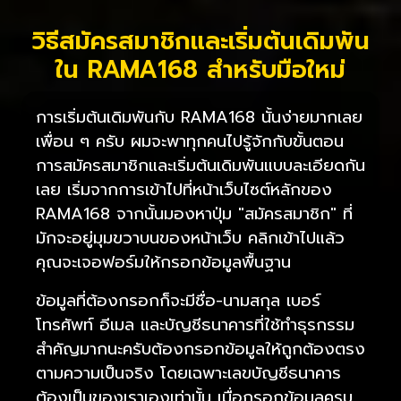
วิธีสมัครสมาชิกและเริ่มต้นเดิมพัน
ใน RAMA168 สำหรับมือใหม่
การเริ่มต้นเดิมพันกับ RAMA168 นั้นง่ายมากเลย
เพื่อน ๆ ครับ ผมจะพาทุกคนไปรู้จักกับขั้นตอน
การสมัครสมาชิกและเริ่มต้นเดิมพันแบบละเอียดกัน
เลย เริ่มจากการเข้าไปที่หน้าเว็บไซต์หลักของ
RAMA168 จากนั้นมองหาปุ่ม "สมัครสมาชิก" ที่
มักจะอยู่มุมขวาบนของหน้าเว็บ คลิกเข้าไปแล้ว
คุณจะเจอฟอร์มให้กรอกข้อมูลพื้นฐาน
ข้อมูลที่ต้องกรอกก็จะมีชื่อ-นามสกุล เบอร์
โทรศัพท์ อีเมล และบัญชีธนาคารที่ใช้ทำธุรกรรม
สำคัญมากนะครับต้องกรอกข้อมูลให้ถูกต้องตรง
ตามความเป็นจริง โดยเฉพาะเลขบัญชีธนาคาร
ต้องเป็นของเราเองเท่านั้น เมื่อกรอกข้อมูลครบ