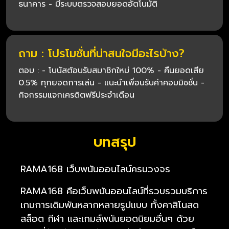
ธนาคาร - มีระบบตรวจสอบยอดอัตโนมัติ
ถาม : โปรโมชั่นที่น่าสนใจมีอะไรบ้าง?
ตอบ : - โบนัสต้อนรับสมาชิกใหม่ 100% - คืนยอดเสีย
0.5% ทุกยอดการเล่น - แนะนำเพื่อนรับค่าคอมมิชชั่น -
กิจกรรมแจกเครดิตฟรีประจำเดือน
บทสรุป
RAMA168 เว็บพนันออนไลน์ครบวงจร
RAMA168 คือเว็บพนันออนไลน์ที่รวบรวมบริการ
เกมการเดิมพันหลากหลายรูปแบบ ทั้งคาสิโนสด
สล็อต กีฬา และเกมส์พนันยอดนิยมอื่นๆ ด้วย